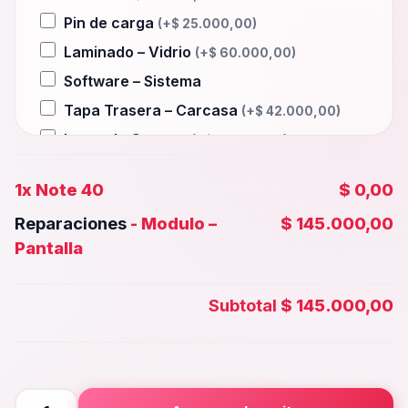
Pin de carga
(+
$
25.000,00
)
Laminado – Vidrio
(+
$
60.000,00
)
Software – Sistema
Tapa Trasera – Carcasa
(+
$
42.000,00
)
Lente de Camara
(+
$
15.000,00
)
Auxiliar – Auricular
(+
$
25.000,00
)
1x
Note 40
$ 0,00
Wifi – Señal – Antena
(+
$
60.000,00
)
Reparaciones
-
Modulo –
$ 145.000,00
Camara Trasera
(+
$
38.000,00
)
Pantalla
Camara frontal, Selfie – Face id
(+
$
35.000,00
)
Subtotal
$ 145.000,00
Microfono – Sensor
(+
$
25.000,00
)
Parlante Inferior o Superior
(+
$
25.000,00
)
Botones – Huella
(+
$
25.000,00
)
Note
Placa Principal