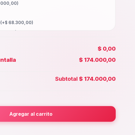
.000,00
)
a
(+
$
68.300,00
)
000,00
)
5.000,00
)
$ 0,00
90.000,00
)
ntalla
$ 174.000,00
00,00
)
 Face id
(+
$
45.000,00
)
Subtotal
$ 174.000,00
5.000,00
)
rior
(+
$
55.000,00
)
000,00
)
Agregar al carrito