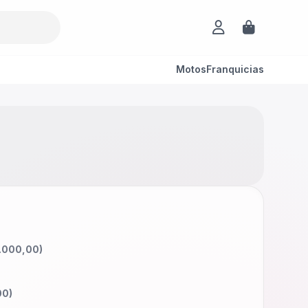
Motos
Franquicias
.000,00
)
00
)