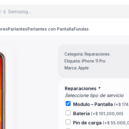
ores
Parlantes
Parlantes con Pantalla
Fundas
Categoría:
Reparaciones
Etiqueta:
iPhone 11 Pro
Marca:
Apple
Reparaciones
*
Seleccione tipo de servicio
Modulo – Pantalla
(+
$
174
Bateria
(+
$
101.200,00
)
Pin de carga
(+
$
55.000,