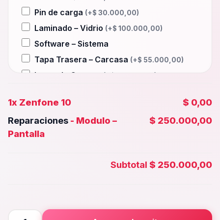
Pin de carga
(+
$
30.000,00
)
Laminado – Vidrio
(+
$
100.000,00
)
Software – Sistema
Tapa Trasera – Carcasa
(+
$
55.000,00
)
Lente de Camara
(+
$
35.000,00
)
Auxiliar – Auricular
(+
$
30.000,00
)
1x
Zenfone 10
$ 0,00
Wifi – Señal – Antena
(+
$
100.000,00
)
Reparaciones
-
Modulo –
$ 250.000,00
Camara Trasera
(+
$
60.000,00
)
Pantalla
Camara frontal, Selfie – Face id
(+
$
50.000,00
)
Subtotal
$ 250.000,00
Microfono – Sensor
(+
$
30.000,00
)
Parlante Inferior o Superior
(+
$
30.000,00
)
Botones – Huella
(+
$
30.000,00
)
Zenfone
Placa Principal