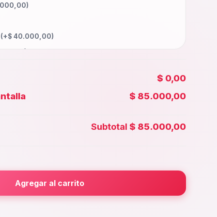
.000,00
)
a
(+
$
40.000,00
)
000,00
)
5.000,00
)
$ 0,00
55.000,00
)
ntalla
$ 85.000,00
00,00
)
 Face id
(+
$
40.000,00
)
Subtotal
$ 85.000,00
5.000,00
)
rior
(+
$
25.000,00
)
000,00
)
Agregar al carrito