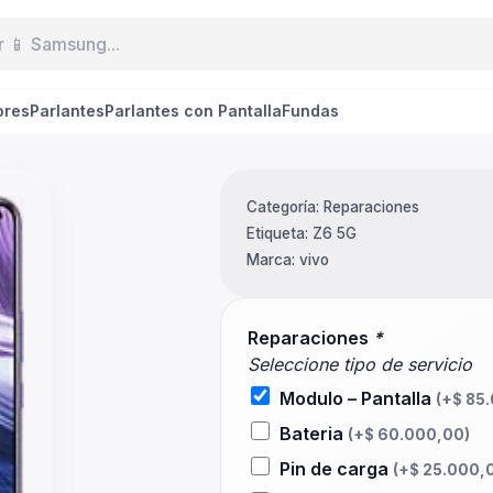
ores
Parlantes
Parlantes con Pantalla
Fundas
Categoría:
Reparaciones
Etiqueta:
Z6 5G
Marca:
vivo
Reparaciones
*
Seleccione tipo de servicio
Modulo – Pantalla
(+
$
85.
Bateria
(+
$
60.000,00
)
Pin de carga
(+
$
25.000,