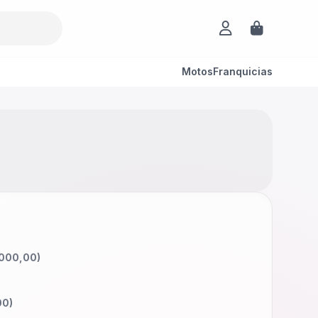
Motos
Franquicias
000,00
)
00
)