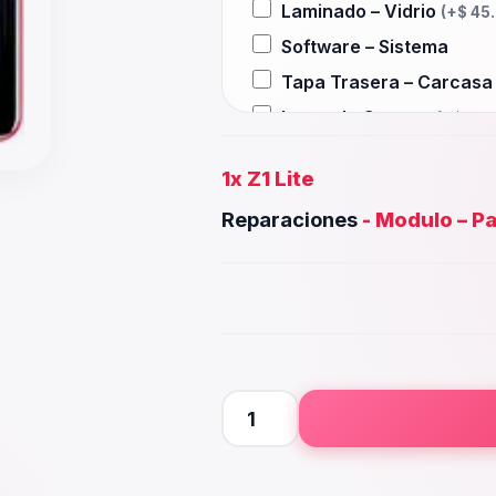
Laminado – Vidrio
(+
$
45
Software – Sistema
Tapa Trasera – Carcas
Lente de Camara
(+
$
25.
Auxiliar – Auricular
(+
$
2
1x
Z1 Lite
Wifi – Señal – Antena
(+
$
Reparaciones
-
Modulo – Pa
Camara Trasera
(+
$
40.0
Camara frontal, Selfie –
Microfono – Sensor
(+
$
2
Parlante Inferior o Supe
Botones – Huella
(+
$
25.
Placa Principal
Z1
Lite
cantidad