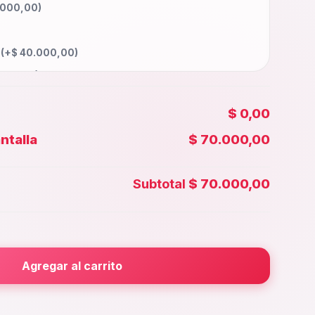
.000,00
)
a
(+
$
40.000,00
)
000,00
)
5.000,00
)
$ 0,00
45.000,00
)
ntalla
$ 70.000,00
00,00
)
 Face id
(+
$
35.000,00
)
Subtotal
$ 70.000,00
5.000,00
)
rior
(+
$
25.000,00
)
000,00
)
Agregar al carrito