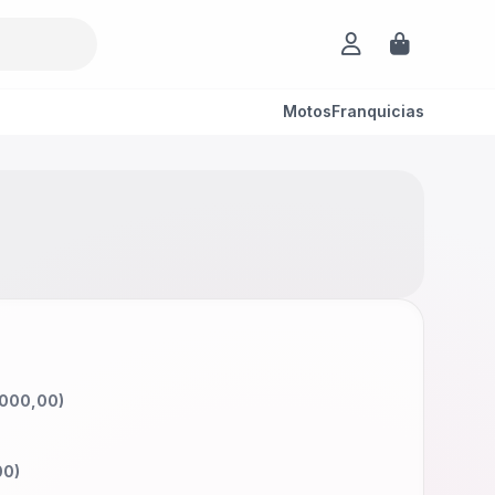
Motos
Franquicias
000,00
)
00
)