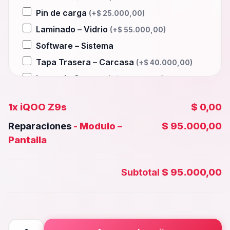
Pin de carga
(+
$
25.000,00
)
Laminado – Vidrio
(+
$
55.000,00
)
Software – Sistema
Tapa Trasera – Carcasa
(+
$
40.000,00
)
Lente de Camara
(+
$
25.000,00
)
Auxiliar – Auricular
(+
$
25.000,00
)
1x
iQOO Z9s
$ 0,00
Wifi – Señal – Antena
(+
$
55.000,00
)
Reparaciones
-
Modulo –
$ 95.000,00
Camara Trasera
(+
$
45.000,00
)
Pantalla
Camara frontal, Selfie – Face id
(+
$
40.000,00
)
Subtotal
$ 95.000,00
Microfono – Sensor
(+
$
25.000,00
)
Parlante Inferior o Superior
(+
$
25.000,00
)
Botones – Huella
(+
$
25.000,00
)
iQOO
Placa Principal