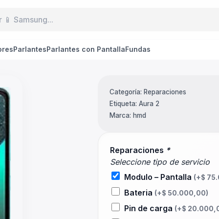
ores
Parlantes
Parlantes con Pantalla
Fundas
Categoría:
Reparaciones
Etiqueta:
Aura 2
Marca:
hmd
Reparaciones
*
Seleccione tipo de servicio
Modulo – Pantalla
(+
$
75.
Bateria
(+
$
50.000,00
)
Pin de carga
(+
$
20.000,