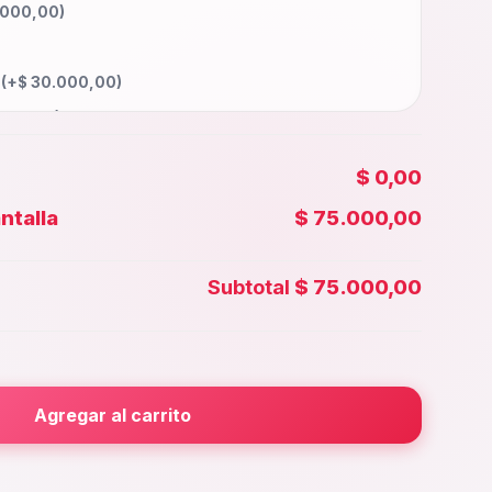
.000,00
)
a
(+
$
30.000,00
)
000,00
)
0.000,00
)
$ 0,00
35.000,00
)
ntalla
$ 75.000,00
00,00
)
 Face id
(+
$
25.000,00
)
Subtotal
$ 75.000,00
0.000,00
)
rior
(+
$
20.000,00
)
000,00
)
Agregar al carrito