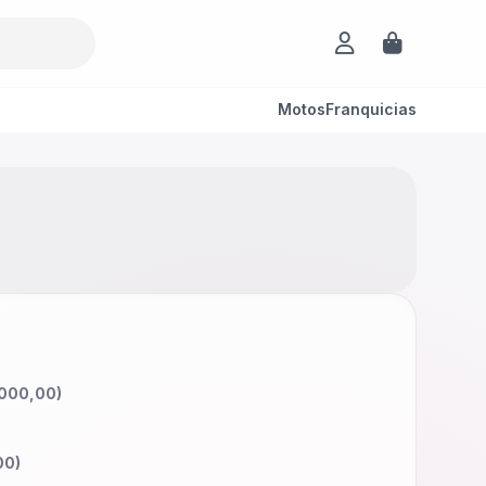
Motos
Franquicias
000,00
)
00
)