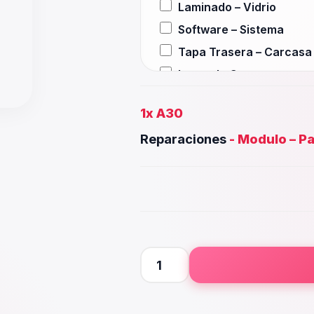
Laminado – Vidrio
Software – Sistema
Tapa Trasera – Carcasa
Lente de Camara
Auxiliar – Auricular
1x
A30
Wifi – Señal – Antena
Reparaciones
-
Modulo – Pa
Camara Trasera
Camara frontal, Selfie – 
Microfono – Sensor
Parlante Inferior o Super
Botones – Huella
Placa Principal
A30
cantidad