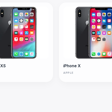
 XS
iPhone X
APPLE