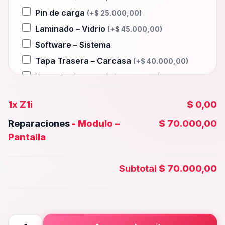
Pin de carga
(+
$
25.000,00
)
Laminado – Vidrio
(+
$
45.000,00
)
Software – Sistema
Tapa Trasera – Carcasa
(+
$
40.000,00
)
Lente de Camara
(+
$
25.000,00
)
Auxiliar – Auricular
(+
$
25.000,00
)
1x
Z1i
$ 0,00
Wifi – Señal – Antena
(+
$
45.000,00
)
Reparaciones
-
Modulo –
$ 70.000,00
Camara Trasera
(+
$
40.000,00
)
Pantalla
Camara frontal, Selfie – Face id
(+
$
35.000,00
)
Subtotal
$ 70.000,00
Microfono – Sensor
(+
$
25.000,00
)
Parlante Inferior o Superior
(+
$
25.000,00
)
Botones – Huella
(+
$
25.000,00
)
Z1i
Placa Principal