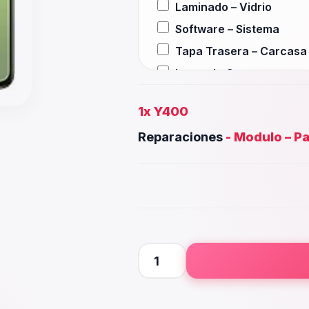
Laminado – Vidrio
Software – Sistema
Tapa Trasera – Carcasa
Lente de Camara
Auxiliar – Auricular
1x
Y400
Wifi – Señal – Antena
Reparaciones
-
Modulo – Pa
Camara Trasera
Camara frontal, Selfie – 
Microfono – Sensor
Parlante Inferior o Super
Botones – Huella
Placa Principal
Y400
cantidad