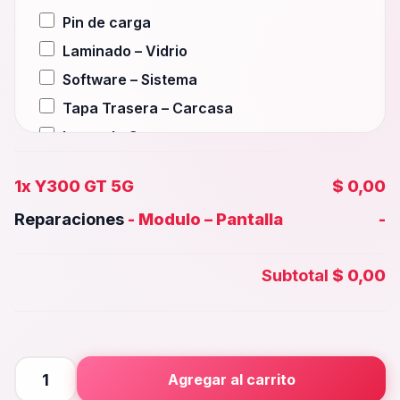
Pin de carga
Laminado – Vidrio
Software – Sistema
Tapa Trasera – Carcasa
Lente de Camara
Auxiliar – Auricular
1x
Y300 GT 5G
$ 0,00
Wifi – Señal – Antena
Reparaciones
-
Modulo – Pantalla
-
Camara Trasera
Camara frontal, Selfie – Face id
Subtotal
$ 0,00
Microfono – Sensor
Parlante Inferior o Superior
Botones – Huella
Placa Principal
Y300
Agregar al carrito
GT