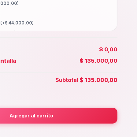
.000,00
)
a
(+
$
44.000,00
)
000,00
)
5.000,00
)
$ 0,00
60.000,00
)
ntalla
$ 135.000,00
00,00
)
 Face id
(+
$
47.000,00
)
Subtotal
$ 135.000,00
5.000,00
)
rior
(+
$
25.000,00
)
000,00
)
Agregar al carrito