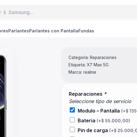
ores
Parlantes
Parlantes con Pantalla
Fundas
Categoría:
Reparaciones
Etiqueta:
X7 Max 5G
Marca:
realme
Reparaciones
*
Seleccione tipo de servicio
Modulo – Pantalla
(+
$
135
Bateria
(+
$
55.000,00
)
Pin de carga
(+
$
25.000,