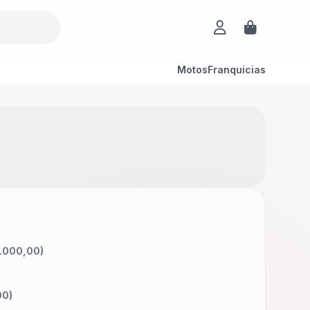
Motos
Franquicias
.000,00
)
00
)