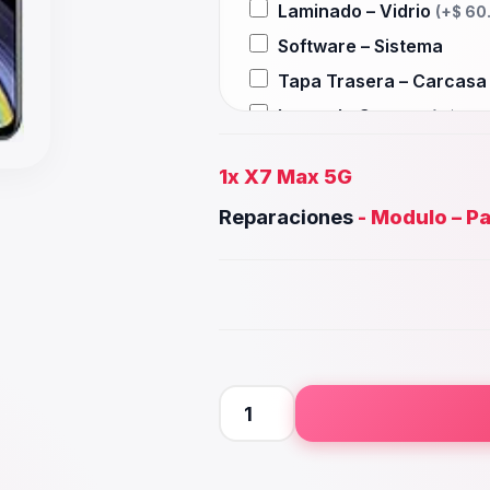
Laminado – Vidrio
(+
$
60
Software – Sistema
Tapa Trasera – Carcas
Lente de Camara
(+
$
13.
Auxiliar – Auricular
(+
$
2
1x
X7 Max 5G
Wifi – Señal – Antena
(+
$
Reparaciones
-
Modulo – Pa
Camara Trasera
(+
$
55.0
Camara frontal, Selfie –
Microfono – Sensor
(+
$
2
Parlante Inferior o Supe
Botones – Huella
(+
$
25.
Placa Principal
X7
Max
5G
cantidad