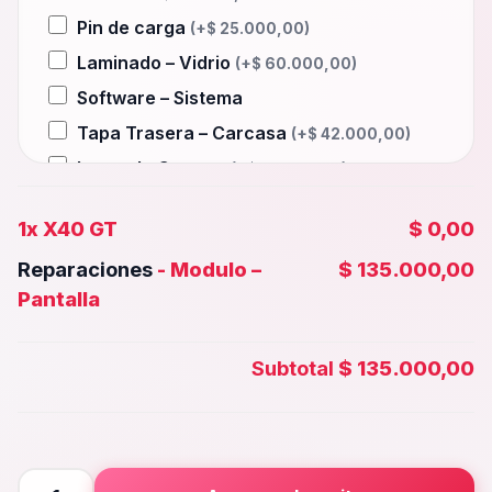
Pin de carga
(+
$
25.000,00
)
Laminado – Vidrio
(+
$
60.000,00
)
Software – Sistema
Tapa Trasera – Carcasa
(+
$
42.000,00
)
Lente de Camara
(+
$
15.000,00
)
Auxiliar – Auricular
(+
$
25.000,00
)
1x
X40 GT
$ 0,00
Wifi – Señal – Antena
(+
$
60.000,00
)
Reparaciones
-
Modulo –
$ 135.000,00
Camara Trasera
(+
$
38.000,00
)
Pantalla
Camara frontal, Selfie – Face id
(+
$
35.000,00
)
Subtotal
$ 135.000,00
Microfono – Sensor
(+
$
25.000,00
)
Parlante Inferior o Superior
(+
$
25.000,00
)
Botones – Huella
(+
$
25.000,00
)
X40
Placa Principal