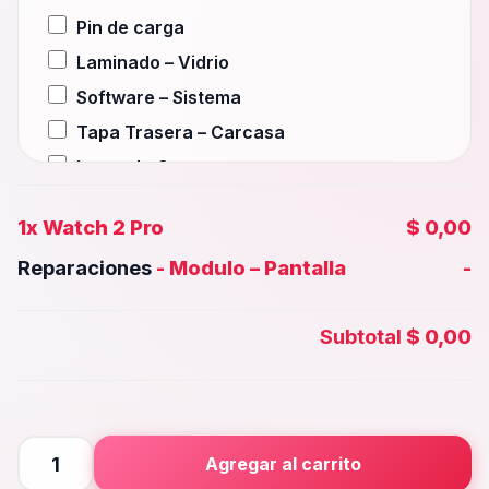
Pin de carga
Laminado – Vidrio
Software – Sistema
Tapa Trasera – Carcasa
Lente de Camara
Auxiliar – Auricular
1x
Watch 2 Pro
$ 0,00
Wifi – Señal – Antena
Reparaciones
-
Modulo – Pantalla
-
Camara Trasera
Camara frontal, Selfie – Face id
Subtotal
$ 0,00
Microfono – Sensor
Parlante Inferior o Superior
Botones – Huella
Placa Principal
Watch
Agregar al carrito
2