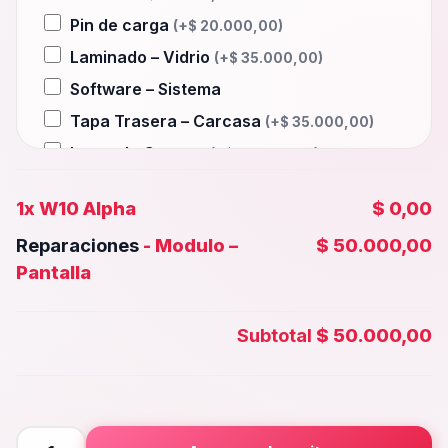
Pin de carga
(+
$
20.000,00
)
Laminado – Vidrio
(+
$
35.000,00
)
Software – Sistema
Tapa Trasera – Carcasa
(+
$
35.000,00
)
Lente de Camara
(+
$
25.000,00
)
Auxiliar – Auricular
(+
$
20.000,00
)
1x
W10 Alpha
$ 0,00
Wifi – Señal – Antena
(+
$
35.000,00
)
Reparaciones
-
Modulo –
$ 50.000,00
Camara Trasera
(+
$
30.000,00
)
Pantalla
Camara frontal, Selfie – Face id
(+
$
25.000,00
)
Subtotal
$ 50.000,00
Microfono – Sensor
(+
$
20.000,00
)
Parlante Inferior o Superior
(+
$
20.000,00
)
Botones – Huella
(+
$
20.000,00
)
W10
Placa Principal