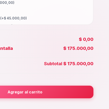
.000,00
)
a
(+
$
45.000,00
)
000,00
)
0.000,00
)
$ 0,00
85.000,00
)
ntalla
$ 175.000,00
00,00
)
 Face id
(+
$
40.000,00
)
Subtotal
$ 175.000,00
0.000,00
)
rior
(+
$
30.000,00
)
000,00
)
Agregar al carrito