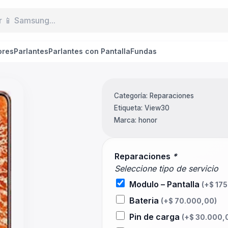
ores
Parlantes
Parlantes con Pantalla
Fundas
Categoría:
Reparaciones
Etiqueta:
View30
Marca:
honor
Reparaciones
*
Seleccione tipo de servicio
Modulo – Pantalla
(+
$
175
Bateria
(+
$
70.000,00
)
Pin de carga
(+
$
30.000,