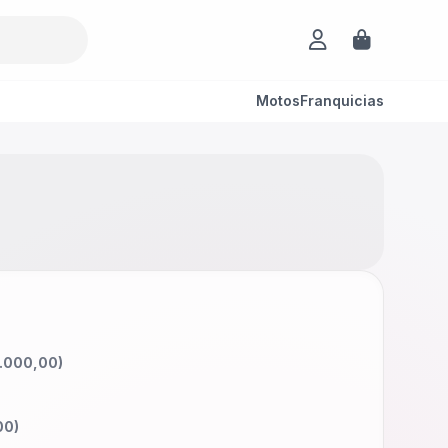
Motos
Franquicias
.000,00
)
00
)