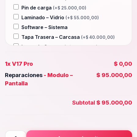
Pin de carga
(+
$
25.000,00
)
Laminado – Vidrio
(+
$
55.000,00
)
Software – Sistema
Tapa Trasera – Carcasa
(+
$
40.000,00
)
Lente de Camara
(+
$
25.000,00
)
Auxiliar – Auricular
(+
$
25.000,00
)
1x
V17 Pro
$ 0,00
Wifi – Señal – Antena
(+
$
55.000,00
)
Reparaciones
-
Modulo –
$ 95.000,00
Camara Trasera
(+
$
45.000,00
)
Pantalla
Camara frontal, Selfie – Face id
(+
$
40.000,00
)
Subtotal
$ 95.000,00
Microfono – Sensor
(+
$
25.000,00
)
Parlante Inferior o Superior
(+
$
25.000,00
)
Botones – Huella
(+
$
25.000,00
)
V17
Placa Principal