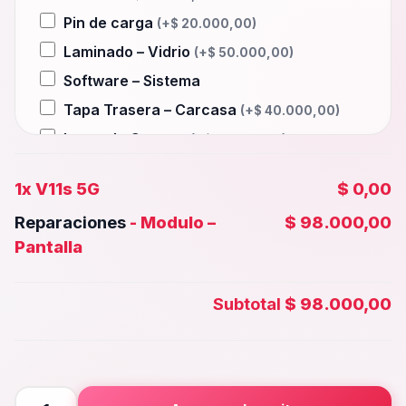
Pin de carga
(+
$
20.000,00
)
Laminado – Vidrio
(+
$
50.000,00
)
Software – Sistema
Tapa Trasera – Carcasa
(+
$
40.000,00
)
Lente de Camara
(+
$
15.000,00
)
Auxiliar – Auricular
(+
$
20.000,00
)
1x
V11s 5G
$ 0,00
Wifi – Señal – Antena
(+
$
50.000,00
)
Reparaciones
-
Modulo –
$ 98.000,00
Camara Trasera
(+
$
35.000,00
)
Pantalla
Camara frontal, Selfie – Face id
(+
$
30.000,00
)
Subtotal
$ 98.000,00
Microfono – Sensor
(+
$
20.000,00
)
Parlante Inferior o Superior
(+
$
20.000,00
)
Botones – Huella
(+
$
20.000,00
)
V11s
Placa Principal