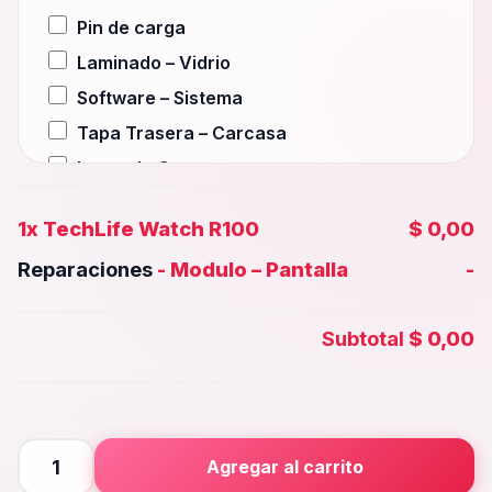
Pin de carga
Laminado – Vidrio
Software – Sistema
Tapa Trasera – Carcasa
Lente de Camara
Auxiliar – Auricular
1x
TechLife Watch R100
$ 0,00
Wifi – Señal – Antena
Reparaciones
-
Modulo – Pantalla
-
Camara Trasera
Camara frontal, Selfie – Face id
Subtotal
$ 0,00
Microfono – Sensor
Parlante Inferior o Superior
Botones – Huella
Placa Principal
TechLife
Agregar al carrito
Watch