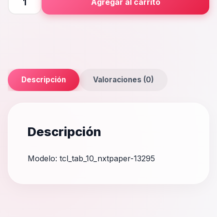
Agregar al carrito
10
NxtPaper
cantidad
Descripción
Valoraciones (0)
Descripción
Modelo: tcl_tab_10_nxtpaper-13295