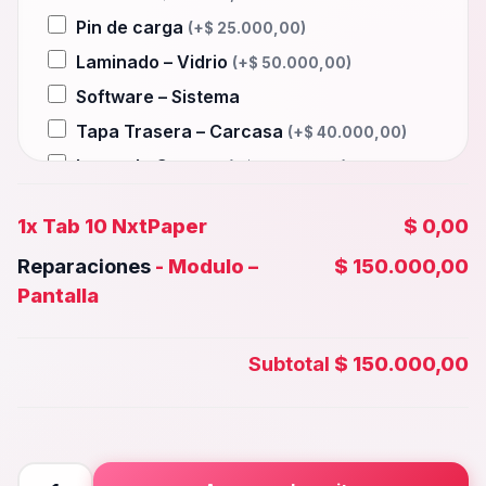
Pin de carga
(+
$
25.000,00
)
Laminado – Vidrio
(+
$
50.000,00
)
Software – Sistema
Tapa Trasera – Carcasa
(+
$
40.000,00
)
Lente de Camara
(+
$
30.000,00
)
Auxiliar – Auricular
(+
$
25.000,00
)
1x
Tab 10 NxtPaper
$ 0,00
Wifi – Señal – Antena
(+
$
50.000,00
)
Reparaciones
-
Modulo –
$ 150.000,00
Camara Trasera
(+
$
35.000,00
)
Pantalla
Camara frontal, Selfie – Face id
(+
$
30.000,00
)
Subtotal
$ 150.000,00
Microfono – Sensor
(+
$
25.000,00
)
Parlante Inferior o Superior
(+
$
25.000,00
)
Botones – Huella
(+
$
25.000,00
)
Tab
Placa Principal