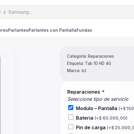
ores
Parlantes
Parlantes con Pantalla
Fundas
Categoría:
Reparaciones
Etiqueta:
Tab 10 HD 4G
Marca:
tcl
Reparaciones
*
Seleccione tipo de servicio
Modulo – Pantalla
(+
$
150
Bateria
(+
$
65.000,00
)
Pin de carga
(+
$
25.000,