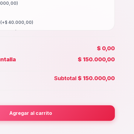
.000,00
)
a
(+
$
40.000,00
)
000,00
)
5.000,00
)
$ 0,00
50.000,00
)
ntalla
$ 150.000,00
00,00
)
 Face id
(+
$
30.000,00
)
Subtotal
$ 150.000,00
5.000,00
)
rior
(+
$
25.000,00
)
000,00
)
Agregar al carrito