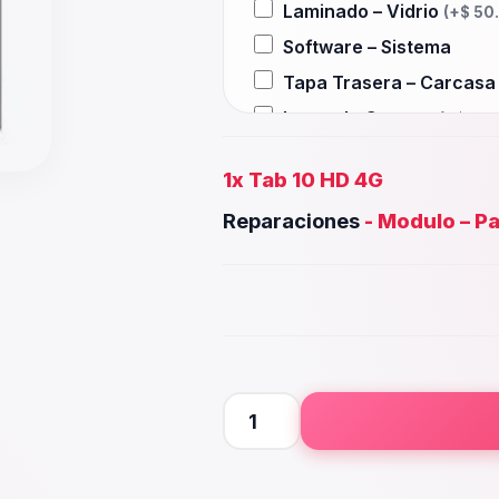
Laminado – Vidrio
(+
$
50
Software – Sistema
Tapa Trasera – Carcas
Lente de Camara
(+
$
30.
Auxiliar – Auricular
(+
$
2
1x
Tab 10 HD 4G
Wifi – Señal – Antena
(+
$
Reparaciones
-
Modulo – Pa
Camara Trasera
(+
$
35.0
Camara frontal, Selfie –
Microfono – Sensor
(+
$
2
Parlante Inferior o Supe
Botones – Huella
(+
$
25.
Placa Principal
Tab
10
HD
4G