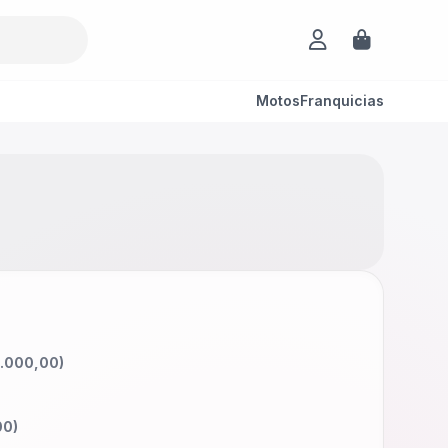
Motos
Franquicias
.000,00
)
00
)