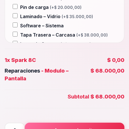
Pin de carga
(+
$
20.000,00
)
Laminado – Vidrio
(+
$
35.000,00
)
Software – Sistema
Tapa Trasera – Carcasa
(+
$
38.000,00
)
Lente de Camara
(+
$
15.000,00
)
Auxiliar – Auricular
(+
$
20.000,00
)
1x
Spark 8C
$ 0,00
Wifi – Señal – Antena
(+
$
35.000,00
)
Reparaciones
-
Modulo –
$ 68.000,00
Camara Trasera
(+
$
32.000,00
)
Pantalla
Camara frontal, Selfie – Face id
(+
$
28.000,00
)
Subtotal
$ 68.000,00
Microfono – Sensor
(+
$
20.000,00
)
Parlante Inferior o Superior
(+
$
20.000,00
)
Botones – Huella
(+
$
20.000,00
)
Spark
Placa Principal