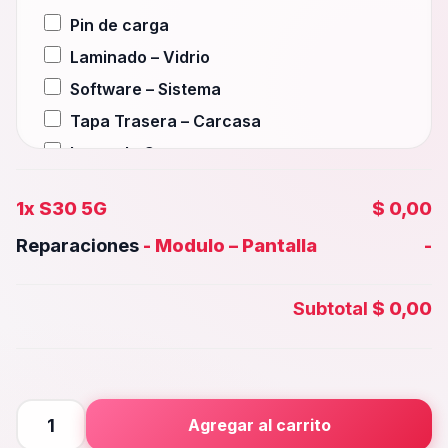
Pin de carga
Laminado – Vidrio
Software – Sistema
Tapa Trasera – Carcasa
Lente de Camara
Auxiliar – Auricular
1x
S30 5G
$ 0,00
Wifi – Señal – Antena
Reparaciones
-
Modulo – Pantalla
-
Camara Trasera
Camara frontal, Selfie – Face id
Subtotal
$ 0,00
Microfono – Sensor
Parlante Inferior o Superior
Botones – Huella
Placa Principal
S30
Agregar al carrito
5G