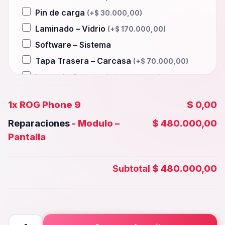
Pin de carga
(+
$
30.000,00
)
Laminado – Vidrio
(+
$
170.000,00
)
Software – Sistema
Tapa Trasera – Carcasa
(+
$
70.000,00
)
Lente de Camara
(+
$
40.000,00
)
Auxiliar – Auricular
(+
$
30.000,00
)
1x
ROG Phone 9
$ 0,00
Wifi – Señal – Antena
(+
$
170.000,00
)
Reparaciones
-
Modulo –
$ 480.000,00
Camara Trasera
(+
$
80.000,00
)
Pantalla
Camara frontal, Selfie – Face id
(+
$
60.000,00
)
Subtotal
$ 480.000,00
Microfono – Sensor
(+
$
30.000,00
)
Parlante Inferior o Superior
(+
$
30.000,00
)
Botones – Huella
(+
$
30.000,00
)
ROG
Placa Principal