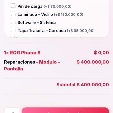
Pin de carga
(+
$
30.000,00
)
Laminado – Vidrio
(+
$
150.000,00
)
Software – Sistema
Tapa Trasera – Carcasa
(+
$
65.000,00
)
Lente de Camara
(+
$
40.000,00
)
Auxiliar – Auricular
(+
$
30.000,00
)
1x
ROG Phone 8
$ 0,00
Wifi – Señal – Antena
(+
$
150.000,00
)
Reparaciones
-
Modulo –
$ 400.000,00
Camara Trasera
(+
$
75.000,00
)
Pantalla
Camara frontal, Selfie – Face id
(+
$
55.000,00
)
Subtotal
$ 400.000,00
Microfono – Sensor
(+
$
30.000,00
)
Parlante Inferior o Superior
(+
$
30.000,00
)
Botones – Huella
(+
$
30.000,00
)
ROG
Placa Principal