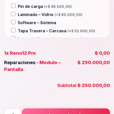
Pin de carga
(+
$
46.500,00
)
Laminado – Vidrio
(+
$
80.000,00
)
Software – Sistema
Tapa Trasera – Carcasa
(+
$
55.000,00
)
Lente de Camara
(+
$
40.000,00
)
Auxiliar – Auricular
(+
$
46.500,00
)
1x
Reno12 Pro
$ 0,00
Wifi – Señal – Antena
(+
$
80.000,00
)
Reparaciones
-
Modulo –
$ 250.000,00
Camara Trasera
(+
$
45.000,00
)
Pantalla
Camara frontal, Selfie – Face id
(+
$
40.000,00
)
Subtotal
$ 250.000,00
Microfono – Sensor
(+
$
46.500,00
)
Parlante Inferior o Superior
(+
$
46.500,00
)
Botones – Huella
(+
$
46.500,00
)
Reno12
Placa Principal