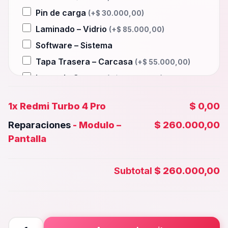
Pin de carga
(+
$
30.000,00
)
Laminado – Vidrio
(+
$
85.000,00
)
Software – Sistema
Tapa Trasera – Carcasa
(+
$
55.000,00
)
Lente de Camara
(+
$
40.000,00
)
Auxiliar – Auricular
(+
$
30.000,00
)
1x
Redmi Turbo 4 Pro
$ 0,00
Wifi – Señal – Antena
(+
$
85.000,00
)
Reparaciones
-
Modulo –
$ 260.000,00
Camara Trasera
(+
$
45.000,00
)
Pantalla
Camara frontal, Selfie – Face id
(+
$
40.000,00
)
Subtotal
$ 260.000,00
Microfono – Sensor
(+
$
30.000,00
)
Parlante Inferior o Superior
(+
$
30.000,00
)
Botones – Huella
(+
$
30.000,00
)
Redmi
Placa Principal