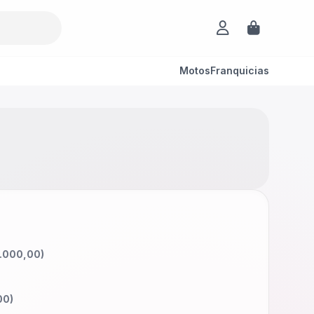
Motos
Franquicias
.000,00
)
00
)