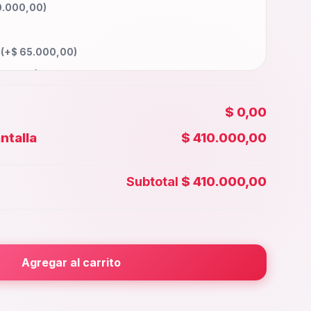
0.000,00
)
a
(+
$
65.000,00
)
000,00
)
0.000,00
)
$ 0,00
100.000,00
)
ntalla
$ 410.000,00
00,00
)
 Face id
(+
$
45.000,00
)
Subtotal
$ 410.000,00
0.000,00
)
rior
(+
$
30.000,00
)
000,00
)
Agregar al carrito