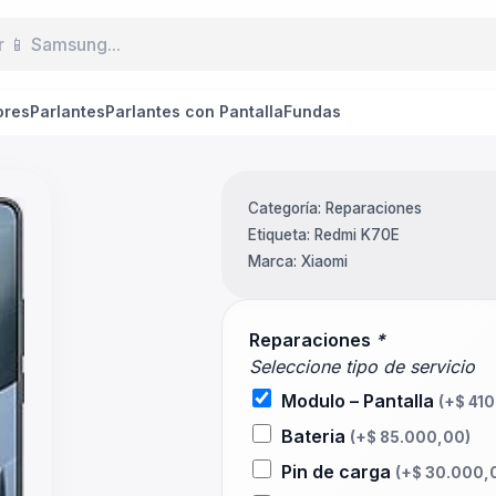
ores
Parlantes
Parlantes con Pantalla
Fundas
Categoría:
Reparaciones
Etiqueta:
Redmi K70E
Marca:
Xiaomi
Reparaciones
*
Seleccione tipo de servicio
Modulo – Pantalla
(+
$
410
Bateria
(+
$
85.000,00
)
Pin de carga
(+
$
30.000,