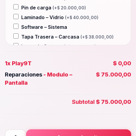
Pin de carga
(+
$
20.000,00
)
Laminado – Vidrio
(+
$
40.000,00
)
Software – Sistema
Tapa Trasera – Carcasa
(+
$
38.000,00
)
Lente de Camara
(+
$
15.000,00
)
Auxiliar – Auricular
(+
$
20.000,00
)
1x
Play9T
$ 0,00
Wifi – Señal – Antena
(+
$
40.000,00
)
Reparaciones
-
Modulo –
$ 75.000,00
Camara Trasera
(+
$
35.000,00
)
Pantalla
Camara frontal, Selfie – Face id
(+
$
30.000,00
)
Subtotal
$ 75.000,00
Microfono – Sensor
(+
$
20.000,00
)
Parlante Inferior o Superior
(+
$
20.000,00
)
Botones – Huella
(+
$
20.000,00
)
Play9T
Placa Principal