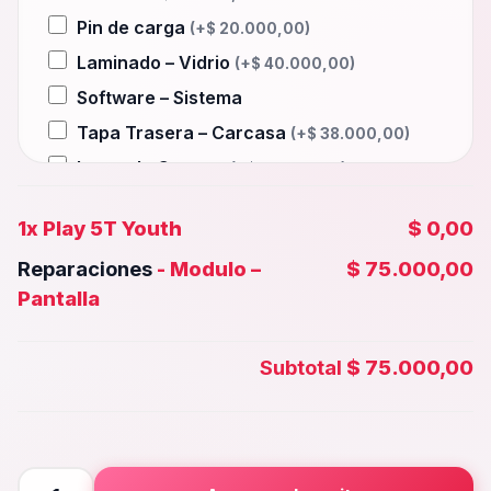
Pin de carga
(+
$
20.000,00
)
Laminado – Vidrio
(+
$
40.000,00
)
Software – Sistema
Tapa Trasera – Carcasa
(+
$
38.000,00
)
Lente de Camara
(+
$
15.000,00
)
Auxiliar – Auricular
(+
$
20.000,00
)
1x
Play 5T Youth
$ 0,00
Wifi – Señal – Antena
(+
$
40.000,00
)
Reparaciones
-
Modulo –
$ 75.000,00
Camara Trasera
(+
$
35.000,00
)
Pantalla
Camara frontal, Selfie – Face id
(+
$
30.000,00
)
Subtotal
$ 75.000,00
Microfono – Sensor
(+
$
20.000,00
)
Parlante Inferior o Superior
(+
$
20.000,00
)
Botones – Huella
(+
$
20.000,00
)
Play
Placa Principal