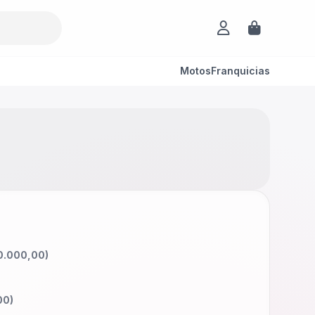
Motos
Franquicias
.000,00
)
00
)