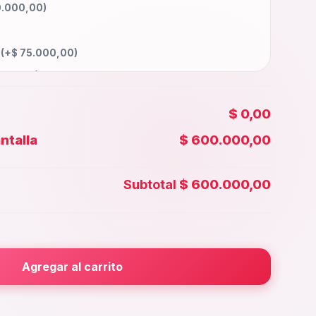
.000,00
)
a
(+
$
75.000,00
)
000,00
)
0.000,00
)
$ 0,00
130.000,00
)
ntalla
$ 600.000,00
00,00
)
 Face id
(+
$
55.000,00
)
Subtotal
$ 600.000,00
0.000,00
)
rior
(+
$
30.000,00
)
000,00
)
Agregar al carrito