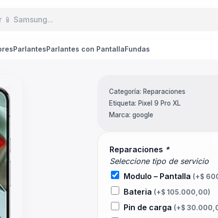
ores
Parlantes
Parlantes con Pantalla
Fundas
Categoría:
Reparaciones
Etiqueta:
Pixel 9 Pro XL
Marca:
google
Reparaciones
*
Seleccione tipo de servicio
Modulo – Pantalla
(+
$
600
Bateria
(+
$
105.000,00
)
Pin de carga
(+
$
30.000,