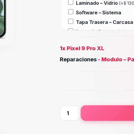
Laminado – Vidrio
(+
$
130
Software – Sistema
Tapa Trasera – Carcas
Lente de Camara
(+
$
55.
Auxiliar – Auricular
(+
$
3
1x
Pixel 9 Pro XL
Wifi – Señal – Antena
(+
$
Reparaciones
-
Modulo – Pa
Camara Trasera
(+
$
65.0
Camara frontal, Selfie –
Microfono – Sensor
(+
$
3
Parlante Inferior o Supe
Botones – Huella
(+
$
30.
Placa Principal
Pixel
9
Pro
XL