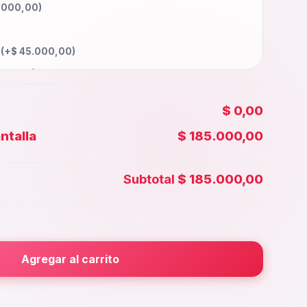
.000,00
)
a
(+
$
45.000,00
)
000,00
)
0.000,00
)
$ 0,00
90.000,00
)
ntalla
$ 185.000,00
00,00
)
 Face id
(+
$
40.000,00
)
Subtotal
$ 185.000,00
0.000,00
)
rior
(+
$
30.000,00
)
000,00
)
Agregar al carrito