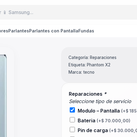
ores
Parlantes
Parlantes con Pantalla
Fundas
Categoría:
Reparaciones
Etiqueta:
Phantom X2
Marca:
tecno
Reparaciones
*
Seleccione tipo de servicio
Modulo – Pantalla
(+
$
185
Bateria
(+
$
70.000,00
)
Pin de carga
(+
$
30.000,