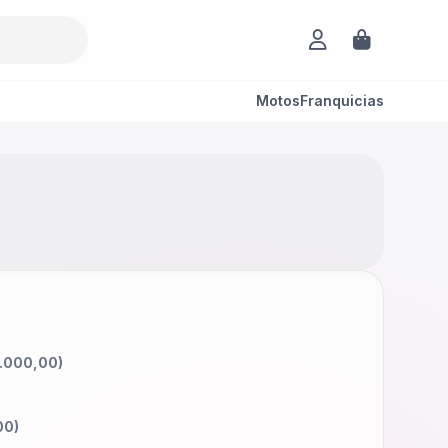
Motos
Franquicias
.000,00
)
00
)