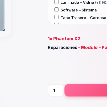
Laminado – Vidrio
(+
$
90
Software – Sistema
Tapa Trasera – Carcas
Lente de Camara
(+
$
15.
Auxiliar – Auricular
(+
$
3
1x
Phantom X2
Wifi – Señal – Antena
(+
$
Reparaciones
-
Modulo – Pa
Camara Trasera
(+
$
45.0
Camara frontal, Selfie –
Microfono – Sensor
(+
$
3
Parlante Inferior o Supe
Botones – Huella
(+
$
30.
Placa Principal
Phantom
X2
cantidad