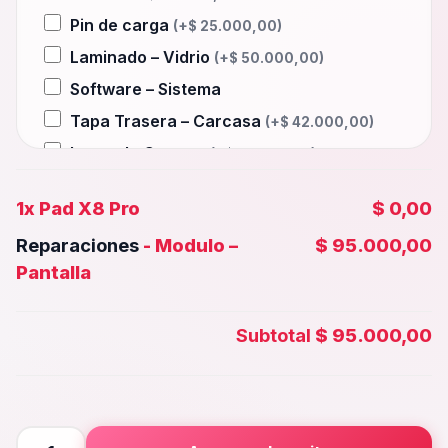
Pin de carga
(+
$
25.000,00
)
Laminado – Vidrio
(+
$
50.000,00
)
Software – Sistema
Tapa Trasera – Carcasa
(+
$
42.000,00
)
Lente de Camara
(+
$
15.000,00
)
Auxiliar – Auricular
(+
$
25.000,00
)
1x
Pad X8 Pro
$ 0,00
Wifi – Señal – Antena
(+
$
50.000,00
)
Reparaciones
-
Modulo –
$ 95.000,00
Camara Trasera
(+
$
38.000,00
)
Pantalla
Camara frontal, Selfie – Face id
(+
$
35.000,00
)
Subtotal
$ 95.000,00
Microfono – Sensor
(+
$
25.000,00
)
Parlante Inferior o Superior
(+
$
25.000,00
)
Botones – Huella
(+
$
25.000,00
)
Pad
Placa Principal