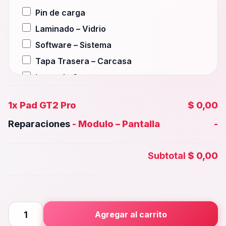
Pin de carga
Laminado – Vidrio
Software – Sistema
Tapa Trasera – Carcasa
Lente de Camara
Auxiliar – Auricular
1x
Pad GT2 Pro
$ 0,00
Wifi – Señal – Antena
Reparaciones
-
Modulo – Pantalla
-
Camara Trasera
Camara frontal, Selfie – Face id
Subtotal
$ 0,00
Microfono – Sensor
Parlante Inferior o Superior
Botones – Huella
Placa Principal
Pad
Agregar al carrito
GT2