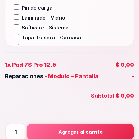
Pin de carga
Laminado – Vidrio
Software – Sistema
Tapa Trasera – Carcasa
Lente de Camara
Auxiliar – Auricular
1x
Pad 7S Pro 12.5
$ 0,00
Wifi – Señal – Antena
Reparaciones
-
Modulo – Pantalla
-
Camara Trasera
Camara frontal, Selfie – Face id
Subtotal
$ 0,00
Microfono – Sensor
Parlante Inferior o Superior
Botones – Huella
Placa Principal
Pad
Agregar al carrito
7S