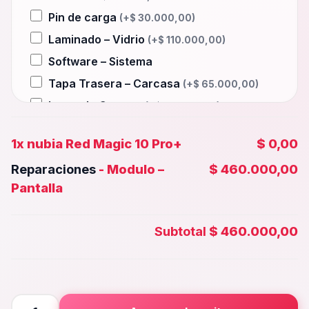
Pin de carga
(+
$
30.000,00
)
Laminado – Vidrio
(+
$
110.000,00
)
Software – Sistema
Tapa Trasera – Carcasa
(+
$
65.000,00
)
Lente de Camara
(+
$
45.000,00
)
Auxiliar – Auricular
(+
$
30.000,00
)
1x
nubia Red Magic 10 Pro+
$ 0,00
Wifi – Señal – Antena
(+
$
110.000,00
)
Reparaciones
-
Modulo –
$ 460.000,00
Camara Trasera
(+
$
50.000,00
)
Pantalla
Camara frontal, Selfie – Face id
(+
$
45.000,00
)
Subtotal
$ 460.000,00
Microfono – Sensor
(+
$
30.000,00
)
Parlante Inferior o Superior
(+
$
30.000,00
)
Botones – Huella
(+
$
30.000,00
)
nubia
Placa Principal