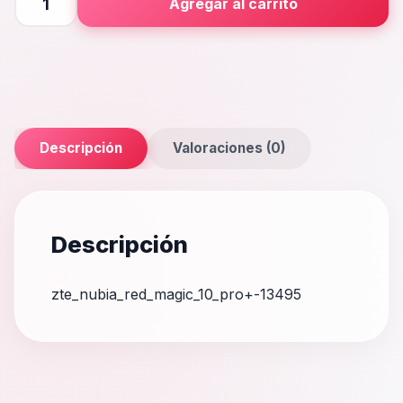
Agregar al carrito
Red
Magic
10
Pro+
cantidad
Descripción
Valoraciones (0)
Descripción
zte_nubia_red_magic_10_pro+-13495