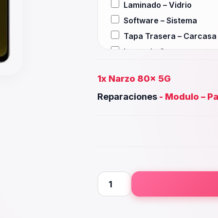
Laminado – Vidrio
Software – Sistema
Tapa Trasera – Carcasa
Lente de Camara
Auxiliar – Auricular
1x
Narzo 80x 5G
Wifi – Señal – Antena
Reparaciones
-
Modulo – Pa
Camara Trasera
Camara frontal, Selfie – 
Microfono – Sensor
Parlante Inferior o Super
Botones – Huella
Placa Principal
Narzo
80x
5G
cantidad