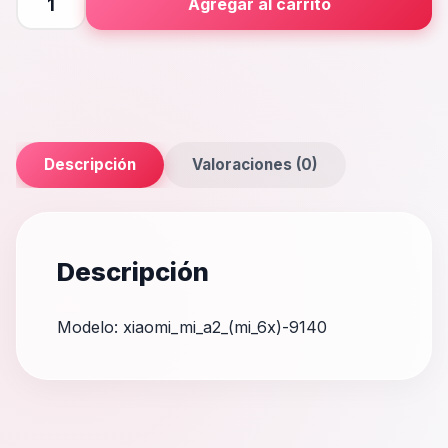
Agregar al carrito
A2
(Mi
6X)
cantidad
Descripción
Valoraciones (0)
Descripción
Modelo: xiaomi_mi_a2_(mi_6x)-9140