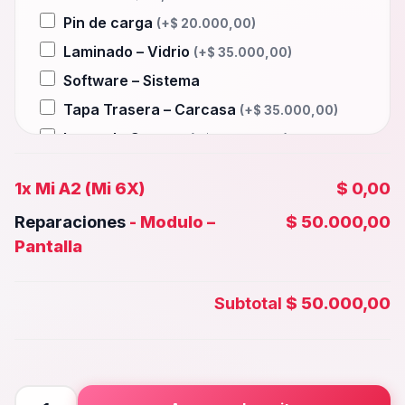
Pin de carga
(+
$
20.000,00
)
Laminado – Vidrio
(+
$
35.000,00
)
Software – Sistema
Tapa Trasera – Carcasa
(+
$
35.000,00
)
Lente de Camara
(+
$
25.000,00
)
Auxiliar – Auricular
(+
$
20.000,00
)
1x
Mi A2 (Mi 6X)
$ 0,00
Wifi – Señal – Antena
(+
$
35.000,00
)
Reparaciones
-
Modulo –
$ 50.000,00
Camara Trasera
(+
$
30.000,00
)
Pantalla
Camara frontal, Selfie – Face id
(+
$
25.000,00
)
Subtotal
$ 50.000,00
Microfono – Sensor
(+
$
20.000,00
)
Parlante Inferior o Superior
(+
$
20.000,00
)
Botones – Huella
(+
$
20.000,00
)
Mi
Placa Principal