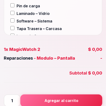
Pin de carga
Laminado – Vidrio
Software – Sistema
Tapa Trasera – Carcasa
Lente de Camara
Auxiliar – Auricular
1x
MagicWatch 2
$ 0,00
Wifi – Señal – Antena
Reparaciones
-
Modulo – Pantalla
-
Camara Trasera
Camara frontal, Selfie – Face id
Subtotal
$ 0,00
Microfono – Sensor
Parlante Inferior o Superior
Botones – Huella
Placa Principal
MagicWatch
Agregar al carrito
2