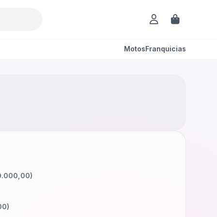
Motos
Franquicias
.000,00
)
00
)