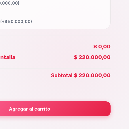
0.000,00
)
a
(+
$
50.000,00
)
000,00
)
0.000,00
)
$ 0,00
100.000,00
)
ntalla
$ 220.000,00
00,00
)
 Face id
(+
$
45.000,00
)
Subtotal
$ 220.000,00
0.000,00
)
rior
(+
$
30.000,00
)
000,00
)
Agregar al carrito