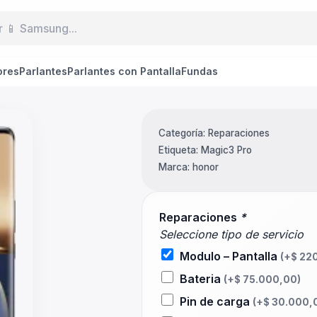
ores
Parlantes
Parlantes con Pantalla
Fundas
Categoría:
Reparaciones
Etiqueta:
Magic3 Pro
Marca:
honor
Reparaciones
*
Seleccione tipo de servicio
Modulo – Pantalla
(+
$
220
Bateria
(+
$
75.000,00
)
Pin de carga
(+
$
30.000,