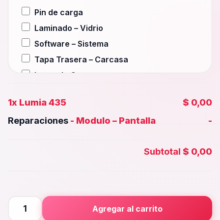
Pin de carga
Laminado – Vidrio
Software – Sistema
Tapa Trasera – Carcasa
Lente de Camara
Auxiliar – Auricular
1x
Lumia 435
$ 0,00
Wifi – Señal – Antena
Reparaciones
-
Modulo – Pantalla
-
Camara Trasera
Camara frontal, Selfie – Face id
Subtotal
$ 0,00
Microfono – Sensor
Parlante Inferior o Superior
Botones – Huella
Placa Principal
Lumia
Agregar al carrito
435