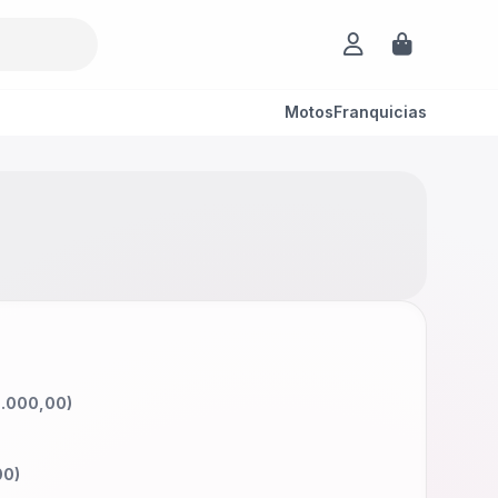
Motos
Franquicias
.000,00
)
00
)