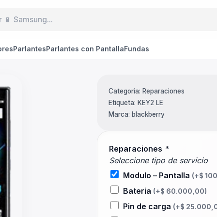
ores
Parlantes
Parlantes con Pantalla
Fundas
Categoría:
Reparaciones
Etiqueta:
KEY2 LE
Marca:
blackberry
Reparaciones
*
Seleccione tipo de servicio
Modulo – Pantalla
(+
$
100
Bateria
(+
$
60.000,00
)
Pin de carga
(+
$
25.000,