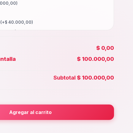
.000,00
)
a
(+
$
40.000,00
)
000,00
)
5.000,00
)
$ 0,00
55.000,00
)
ntalla
$ 100.000,00
00,00
)
 Face id
(+
$
40.000,00
)
Subtotal
$ 100.000,00
5.000,00
)
rior
(+
$
25.000,00
)
000,00
)
Agregar al carrito