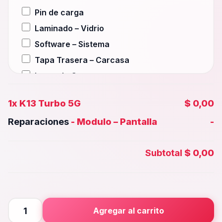
Pin de carga
Laminado – Vidrio
Software – Sistema
Tapa Trasera – Carcasa
Lente de Camara
Auxiliar – Auricular
1x
K13 Turbo 5G
$ 0,00
Wifi – Señal – Antena
Reparaciones
-
Modulo – Pantalla
-
Camara Trasera
Camara frontal, Selfie – Face id
Subtotal
$ 0,00
Microfono – Sensor
Parlante Inferior o Superior
Botones – Huella
Placa Principal
K13
Agregar al carrito
Turbo