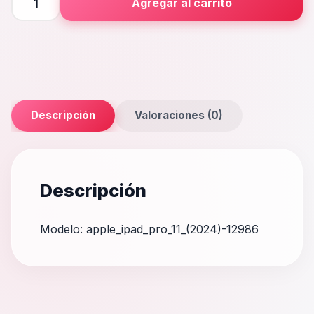
Agregar al carrito
Pro
11
(2024)
cantidad
Descripción
Valoraciones (0)
Descripción
Modelo: apple_ipad_pro_11_(2024)-12986