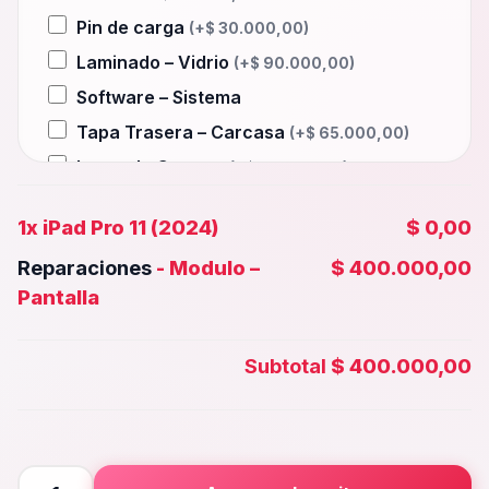
Pin de carga
(+
$
30.000,00
)
Laminado – Vidrio
(+
$
90.000,00
)
Software – Sistema
Tapa Trasera – Carcasa
(+
$
65.000,00
)
Lente de Camara
(+
$
45.000,00
)
Auxiliar – Auricular
(+
$
30.000,00
)
1x
iPad Pro 11 (2024)
$ 0,00
Wifi – Señal – Antena
(+
$
90.000,00
)
Reparaciones
-
Modulo –
$ 400.000,00
Camara Trasera
(+
$
50.000,00
)
Pantalla
Camara frontal, Selfie – Face id
(+
$
45.000,00
)
Subtotal
$ 400.000,00
Microfono – Sensor
(+
$
30.000,00
)
Parlante Inferior o Superior
(+
$
30.000,00
)
Botones – Huella
(+
$
30.000,00
)
iPad
Placa Principal