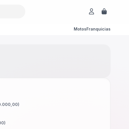
Motos
Franquicias
.000,00
)
00
)