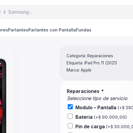
ores
Parlantes
Parlantes con Pantalla
Fundas
Categoría:
Reparaciones
Etiqueta:
iPad Pro 11 (2021)
Marca:
Apple
Reparaciones
*
Seleccione tipo de servicio
Modulo – Pantalla
(+
$
380
Bateria
(+
$
90.000,00
)
Pin de carga
(+
$
30.000,