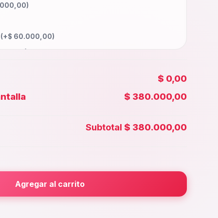
.000,00
)
a
(+
$
60.000,00
)
000,00
)
0.000,00
)
$ 0,00
85.000,00
)
ntalla
$ 380.000,00
00,00
)
 Face id
(+
$
40.000,00
)
Subtotal
$ 380.000,00
0.000,00
)
rior
(+
$
30.000,00
)
000,00
)
Agregar al carrito