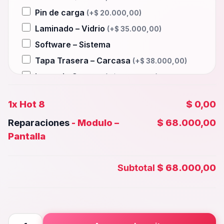
Pin de carga
(+
$
20.000,00
)
Laminado – Vidrio
(+
$
35.000,00
)
Software – Sistema
Tapa Trasera – Carcasa
(+
$
38.000,00
)
Lente de Camara
(+
$
15.000,00
)
Auxiliar – Auricular
(+
$
20.000,00
)
1x
Hot 8
$ 0,00
Wifi – Señal – Antena
(+
$
35.000,00
)
Reparaciones
-
Modulo –
$ 68.000,00
Camara Trasera
(+
$
32.000,00
)
Pantalla
Camara frontal, Selfie – Face id
(+
$
28.000,00
)
Subtotal
$ 68.000,00
Microfono – Sensor
(+
$
20.000,00
)
Parlante Inferior o Superior
(+
$
20.000,00
)
Botones – Huella
(+
$
20.000,00
)
Hot
Placa Principal