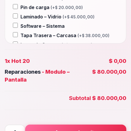
Pin de carga
(+
$
20.000,00
)
Laminado – Vidrio
(+
$
45.000,00
)
Software – Sistema
Tapa Trasera – Carcasa
(+
$
38.000,00
)
Lente de Camara
(+
$
15.000,00
)
Auxiliar – Auricular
(+
$
20.000,00
)
1x
Hot 20
$ 0,00
Wifi – Señal – Antena
(+
$
45.000,00
)
Reparaciones
-
Modulo –
$ 80.000,00
Camara Trasera
(+
$
35.000,00
)
Pantalla
Camara frontal, Selfie – Face id
(+
$
30.000,00
)
Subtotal
$ 80.000,00
Microfono – Sensor
(+
$
20.000,00
)
Parlante Inferior o Superior
(+
$
20.000,00
)
Botones – Huella
(+
$
20.000,00
)
Hot
Placa Principal