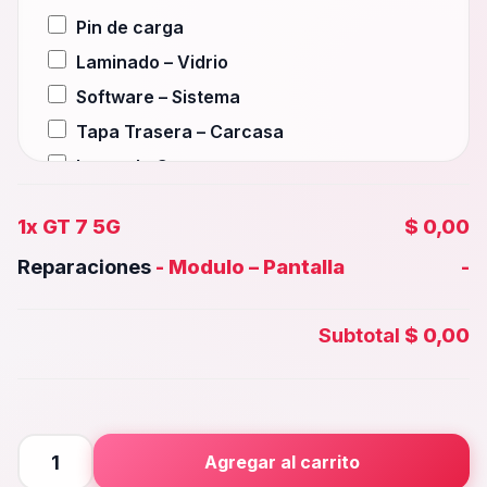
Pin de carga
Laminado – Vidrio
Software – Sistema
Tapa Trasera – Carcasa
Lente de Camara
Auxiliar – Auricular
1x
GT 7 5G
$ 0,00
Wifi – Señal – Antena
Reparaciones
-
Modulo – Pantalla
-
Camara Trasera
Camara frontal, Selfie – Face id
Subtotal
$ 0,00
Microfono – Sensor
Parlante Inferior o Superior
Botones – Huella
Placa Principal
GT
Agregar al carrito
7