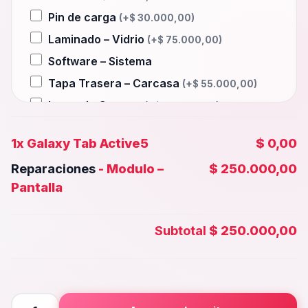
Pin de carga
(+
$
30.000,00
)
Laminado – Vidrio
(+
$
75.000,00
)
Software – Sistema
Tapa Trasera – Carcasa
(+
$
55.000,00
)
Lente de Camara
(+
$
35.000,00
)
Auxiliar – Auricular
(+
$
30.000,00
)
1x
Galaxy Tab Active5
$ 0,00
Wifi – Señal – Antena
(+
$
75.000,00
)
Reparaciones
-
Modulo –
$ 250.000,00
Camara Trasera
(+
$
40.000,00
)
Pantalla
Camara frontal, Selfie – Face id
(+
$
35.000,00
)
Subtotal
$ 250.000,00
Microfono – Sensor
(+
$
30.000,00
)
Parlante Inferior o Superior
(+
$
30.000,00
)
Botones – Huella
(+
$
30.000,00
)
Galaxy
Placa Principal