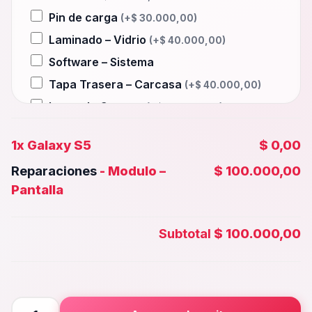
Pin de carga
(+
$
30.000,00
)
Laminado – Vidrio
(+
$
40.000,00
)
Software – Sistema
Tapa Trasera – Carcasa
(+
$
40.000,00
)
Lente de Camara
(+
$
30.000,00
)
Auxiliar – Auricular
(+
$
30.000,00
)
1x
Galaxy S5
$ 0,00
Wifi – Señal – Antena
(+
$
40.000,00
)
Reparaciones
-
Modulo –
$ 100.000,00
Camara Trasera
(+
$
35.000,00
)
Pantalla
Camara frontal, Selfie – Face id
(+
$
30.000,00
)
Subtotal
$ 100.000,00
Microfono – Sensor
(+
$
30.000,00
)
Parlante Inferior o Superior
(+
$
30.000,00
)
Botones – Huella
(+
$
30.000,00
)
Galaxy
Placa Principal